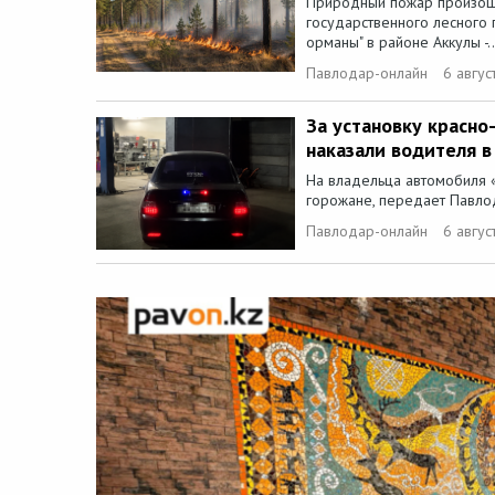
Природный пожар произош
государственного лесного 
орманы" в районе Аккулы -..
Павлодар-онлайн
6 авгус
За установку красно
наказали водителя в
На владельца автомобиля 
горожане, передает Павлод
Павлодар-онлайн
6 авгус