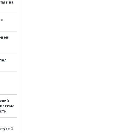
ванной и задушила его в
упят на
Павлодаре
avgusta, это Irbistv.kz, помойка.
Но иногда и Павон подобным
 в
грешит, тоже носом тыкаю.
#
wlad
4 месяца назад
рцев
Жизнь, посвященная истории
края
Замечательное события. Приятно,
когда помнят. Когда не просто так
пал
#
Somik
4 месяца назад
Павлодарцы превратили озеро
Торайгыр в большой каток
(фото)
Somik, Shamanу ни слова! )))
ений
#
wlad
система
4 месяца назад
сти
Через Пакистан, Индию и
Непал: как
велопутешественник из
стузе 1