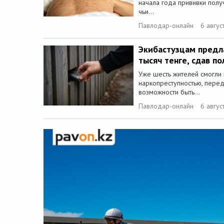
начала года прививки получ
чьи...
Павлодар-онлайн
6 авгус
Экибастузцам предл
тысяч тенге, сдав п
Уже шесть жителей смогли 
наркопреступностью, пере
возможности быть...
Павлодар-онлайн
6 авгус