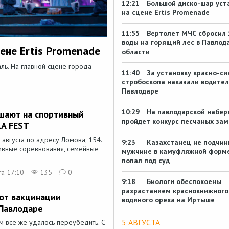
12:21
Большой диско-шар уст
на сцене Ertis Promenade
11:55
Вертолет МЧС сбросил 
воды на горящий лес в Павлод
ене Ertis Promenade
области
ль. На главной сцене города
11:40
За установку красно-си
стробоскопа наказали водител
Павлодаре
10:29
На павлодарской набе
шают на спортивный
пройдет конкурс песчаных зам
LA FEST
 августа по адресу Ломова, 154.
9:23
Казахстанец не подчин
тивные соревнования, семейные
мужчине в камуфляжной форме
попал под суд
та 17:10
135
0
9:18
Биологи обеспокоены
разрастанием краснокнижного
 от вакцинации
водяного ореха на Иртыше
 Павлодаре
5 АВГУСТА
м все же удалось переубедить. С