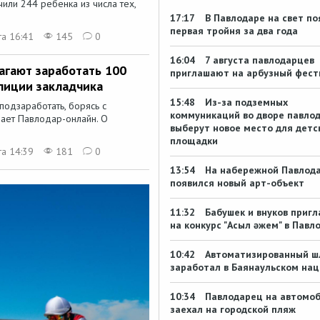
или 244 ребенка из числа тех,
17:17
В Павлодаре на свет по
первая тройня за два года
та 16:41
145
0
16:04
7 августа павлодарцев
агают заработать 100
приглашают на арбузный фест
олиции закладчика
15:48
Из-за подземных
подзаработать, борясь с
коммуникаций во дворе павло
дает Павлодар-онлайн. О
выберут новое место для детс
площадки
та 14:39
181
0
13:54
На набережной Павлод
появился новый арт-объект
11:32
Бабушек и внуков приг
на конкурс "Асыл әжем" в Павл
10:42
Автоматизированный ш
заработал в Баянаульском нац
10:34
Павлодарец на автомо
заехал на городской пляж