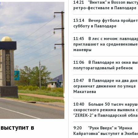
14:21
"Винтаж" и Bosson выст
ретро-фестивале в Павлодаре
13:14
Вечер футбола пройдет
субботу в Павлодаре
11:45
В лес с мечом: павлода
приглашают на средневековые
маневры
11:06
В Павлодаре из окна вы
полуторагодовалый ребенок
10:47
В Павлодаре на два дня
ограничат движение по улице
Макатаева
10:40
Больше 50 тысяч наруш
скоростного режима выявила 
"ZEREK-2" в Павлодарской обла
 выступит в
9:20
"Руки Вверх" и "Ирина
Кайратовна" выступят в Экиба