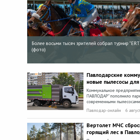
Более восьми тысяч зрителей собрал турнир "ER
(фото)
Павлодарские комму
новые пылесосы для
Коммунальное предприят
ПАВЛОДАР" пополнило парк
современными пылесосами. 
Павлодар-онлайн
6 авгус
Вертолет МЧС сброс
горящий лес в Павл