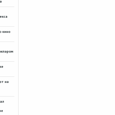
а
Павлодарец уехал на рыбалку,
а домой вернулся без машины
- При осмотре багажника стражи
екса
порядка обнаружили несколько
мешков с лещом общим весом
15 килограммов. 15 мешков и в…
о кино
#
wlad
3 месяца назад
Как семья акробатов из
Павлодара стала легендой
окпаром
цирка в Монте-Карло
Спасибо за подробности
#
Somik
ке
4 месяца назад
Павлодарская школьница
ют на
выучила 9 языков и купила
квартиру
Кто хочет, тот и добивается.
Молодец!
рал
#
Somik
4 месяца назад
зе
Павлодарские студенты-