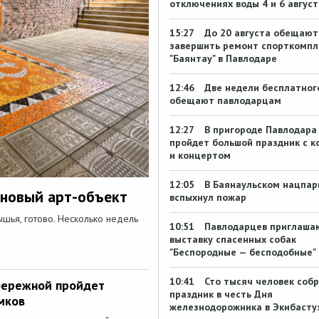
отключениях воды 4 и 6 август
15:27
До 20 августа обещают
завершить ремонт спорткомпл
"Баянтау" в Павлодаре
12:46
Две недели бесплатног
обещают павлодарцам
12:27
В пригороде Павлодара
пройдет большой праздник с к
и концертом
12:05
В Баянаульском нацпар
 новый арт-объект
вспыхнул пожар
шья, готово. Несколько недель
10:51
Павлодарцев приглаша
выставку спасенных собак
"Беспородные — бесподобные"
10:41
Сто тысяч человек соб
бережной пройдет
праздник в честь Дня
мков
железнодорожника в Экибасту