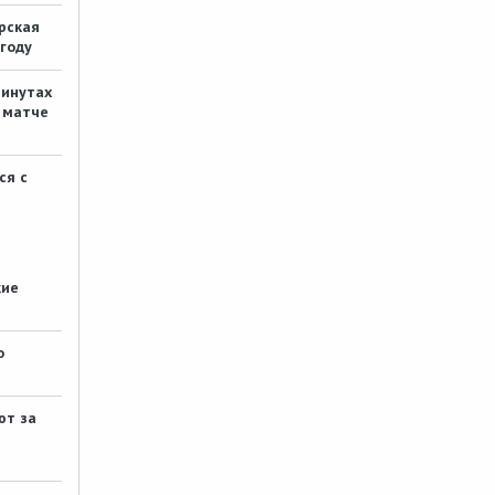
программисты проходят
рская
стажировку в Южной Корее
году
Возможностей пруд пруди.
Новости некогда читать. Надо
минутах
реализовывать возможности
 матче
#
Somik
4 месяца назад
ся с
Триумф семьи Котенёвых
Молодцы!
#
Somik
4 месяца назад
Чтобы спасти село от паводка,
кие
в Павлодарской области
пришлось вскрывать дорогу
Тупизна некоторых жить без таких
о
постов не даёт. Вот есть же
человек/два/три, который/
которые эту дорогу…
ют за
#
wlad
4 месяца назад
Девушка родила ребенка в