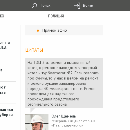
Поиск
Войти
КХ
ПОЛИЦИЯ
Прямой эфир
Кто из звезд казахстанской
ют на
эстрады выступит в
ULA
ЦИТАТЫ
Кенжеколе 9 августа
1 Видео
На ТЭЦ-2 из ремонта вышел пятый
#
Цыпа
1 день назад
котел, в ремонте находятся четвертый
в
котел и турбоагрегат №2. Если говорить
про суммы, то у нас в целом на ремонт
Из-за банки пива
и реконструкцию запланировано
павлодарского
ают
порядка 30 миллиардов тенге. Ремонт
предпринимателя
дав
проводим для надежного
оштрафовали на 120 тысяч
тенге
прохождения предстоящего
отопительного сезона.
не мешало бы , чтобы и
льщики
покупатель нёс ответсвенность. А
уборки
если не совоершеннолетний
Олег Щемель
выпьет бутылку в зале и готов
генеральный директор АО
оплатить…
«Павлодарэнерго»