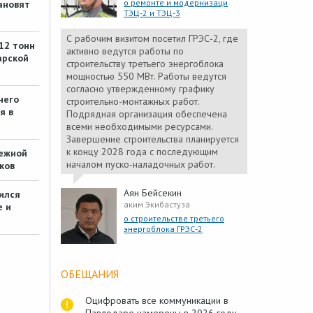
о ремонте и модернизаци
ановят
#
sergadm
1 месяц назад
ТЭЦ-2 и ТЭЦ-3
Спирт только по рецепту:
С рабочим визитом посетил ГРЭС-2, где
12 тонн
почему павлодарцы больше не
активно ведутся работы по
арской
могут купить этанол в аптеке?
строительству третьего энергоблока
мощностью 550 МВт. Работы ведутся
бредогенератор законов в
согласно утвержденному графику
действии
него
строительно-монтажных работ.
#
sergadm
2 месяца назад
я в
Подрядная организация обеспечена
всеми необходимыми ресурсами.
Жителей Экибастуза напугали
Завершение строительства планируется
подземные толчки
к концу 2028 года с последующим
режной
началом пуско-наладочных работ.
ков
1–3 балла: Очень слабые
колебания. Люди их не ощущают
(толчки фиксируют только
Аян Бейсекин
ился
приборы), либо замечают только
аким Экибастуза
 и
те, кто…
о строительстве третьего
энергоблока ГРЭС-2
#
sergadm
2 месяца назад
Полностью запустить канал
ОБЕЩАНИЯ
Иртыш-Успенка рассчитывают
осенью 2026 года
Оцифровать все коммуникации в
Замечательная новость