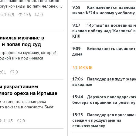
иглашают построить свой замок
могут команды до пяти человек,...
9:58
Как изменится павлода
школа №24 к новому учебному 
та 10:29
156
0
9:17
"Иртыш" на последних 
вырвал победу над "Каспием" в
КПЛ
чинился мужчине в
и попал под суд
9:09
Безопасность начинает
штрафовали мужчину, который
дома
одкой и не подчинился
31 ИЮЛЯ
201
0
17:06
Павлодарцев ждут жар
выходные
ы разрастанием
яного ореха на Иртыше
15:44
Дерзкого павлодарског
 о том, что главная река
блогера отправили за решетку
о вокзала в опасности. Бьют
15:25
Павлодарцев приглаша
свежими продуктами на
1143
0
сельхозярмарку