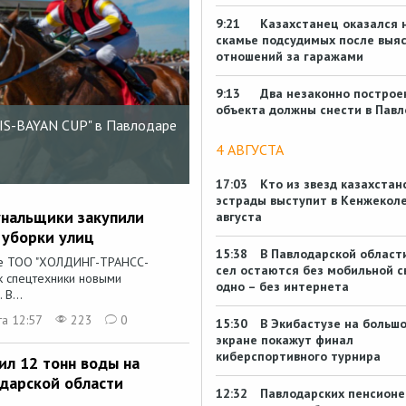
9:21
Казахстанец оказался 
скамье подсудимых после выя
отношений за гаражами
9:13
Два незаконно построе
объекта должны снести в Павл
TIS-BAYAN CUP" в Павлодаре
День защиты детей отпразднов
4 АВГУСТА
17:03
Кто из звезд казахстан
эстрады выступит в Кенжеколе
нальщики закупили
августа
 уборки улиц
15:38
В Павлодарской област
ие ТОО "ХОЛДИНГ-ТРАНСС-
сел остаются без мобильной с
 спецтехники новыми
одно – без интернета
В...
та 12:57
223
0
15:30
В Экибастузе на больш
экране покажут финал
киберспортивного турнира
ил 12 тонн воды на
одарской области
12:32
Павлодарских пенсионе