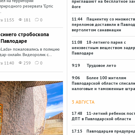
ел на территории
приглашают на бесплатное за
природного резервата "Ертіс
йоге
.
11:44
Пациентку со множест
та 11:55
181
0
переломов доставили в Павло
вертолетом санавиации
-синего стробоскопа
 Павлодаре
11:08
18-летнего парня с
неизвестным веществом задер
«Lada» пожаловались в полицию
Павлодаре
ар-онлайн. Видеоролик с...
та 11:40
259
0
9:19
Трудовое лето
9:06
Более 100 жителям
Павлодарской области списал
налоговые и таможенные штр
3 АВГУСТА
17:48
11-летний ребенок пос
ДПТ в Павлодарской области
17:15
Павлодарцев предупред