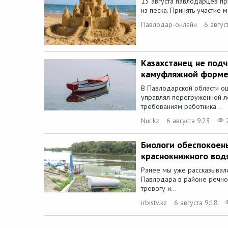
13 августа павлодарцев пр
из песка. Принять участие 
Павлодар-онлайн
6 авгус
Казахстанец не под
камуфляжной форме 
В Павлодарской области о
управлял перегруженной л
требованиям работника...
Nur.kz
6 августа 9:23
Биологи обеспокоен
краснокнижного вод
Ранее мы уже рассказывали
Павлодара в районе речног
тревогу и...
irbistv.kz
6 августа 9:18