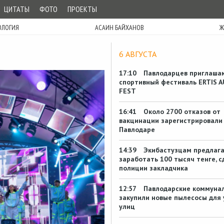
ЦИТАТЫ
ФОТО
ПРОЕКТЫ
ОЛОГИЯ
АСАИН БАЙХАНОВ
Ж
6 АВГУСТА
17:10
Павлодарцев приглаша
спортивный фестиваль ERTIS A
FEST
16:41
Около 2700 отказов от
вакцинации зарегистрировали 
Павлодаре
14:39
Экибастузцам предлаг
заработать 100 тысяч тенге, с
полиции закладчика
12:57
Павлодарские коммуна
закупили новые пылесосы для 
улиц