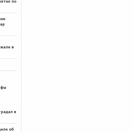
спасибо. За улучшение бытовых
нятие по
условий для сотрудников
отдельное спасибо
#
Somik
вом
3 месяца назад
дар
"Марш парков" пройдет на
павлодарской набережной 3
апреля
жали в
Natalypvl, спасибо, что написали. Я
узнал об этом уже на месте,
увидел там только несколько сот
скворечников, пазик и…
#
Somik
3 месяца назад
и
В травмпункте Экибастуза
афы
пьяная компания напала на
врача
Отказываясь выйти из помещения,
компания молодых людей стала
традал в
наносить удары врачу. Судя по
скриншоту у врача ну…
#
wlad
3 месяца назад
или об